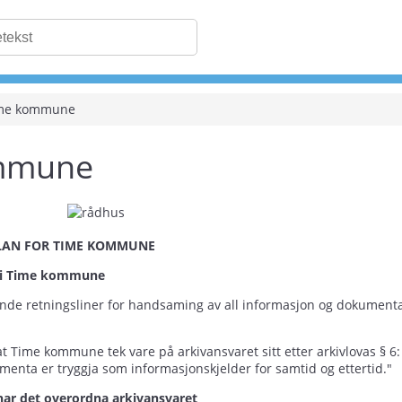
me kommune
mmune
PLAN FOR TIME KOMMUNE
n i Time kommune
nde retningsliner for handsaming av all informasjon og dokumentas
at Time kommune tek vare på arkivansvaret sitt etter arkivlovas § 6:
umenta er tryggja som informasjonskjelder for samtid og ettertid."
r det overordna arkivansvaret