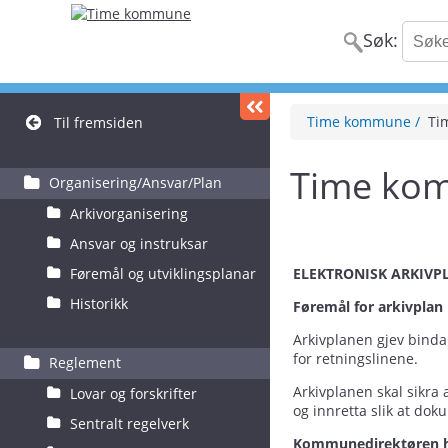
Søk:
Time kommune
Ti
Til fremsiden
Time ko
Organisering/Ansvar/Plan
Arkivorganisering
Ansvar og instruksar
Føremål og utviklingsplanar
ELEKTRONISK ARKIV
Historikk
Føremål for arkivpla
Arkivplanen gjev binda
for retningslinene.
Reglement
Arkivplanen skal sikra 
Lovar og forskrifter
og innretta slik at dok
Sentralt regelverk
Kommunedirektøren ha